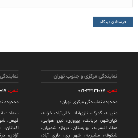
نمایندگی مرکزی و جنوب تهران
نمایندگی
تلفن:
33131067-021
تلفن:
-021
محدوده نمایندگی مرکزی تهران:
محدوده نم
منیریه، گمرک، نازی‌آباد، خانی‌آباد، خزانه،
سعادت آبا
کیان‌شهر، بریانک، پیروزی، نیرو هوایی،
فیض، شهرا
صفا، افسریه، بهارستان، دروازه شمیران،
اکباتان، 
شکوفه، مشیریه، شهر ری، نازی آباد،
آزادی، درک