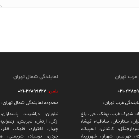
 غرب تهران
نمایندگی شمال تهران
44859017
تلفن:
22899227-021
ایندگی غرب تهران:
محدوده نمایندگی شمال تهران:
د، شهرک غرب، پونک، جی، باغ
نیاوران، دزاشیب، پاسداران، 
ن، ستارخان، صادقیه، گیشا،
ازگل، ارتش، تجریش، زعفرانیه،
سردارجنگل، کاشانی، المپیک،
چیذر، اختیاره، قلهک، ظفر، م
ه، تهرانسر، شهرآرا، شهرزیبا،
جردن، نوبنیاد، شریعتی، ه