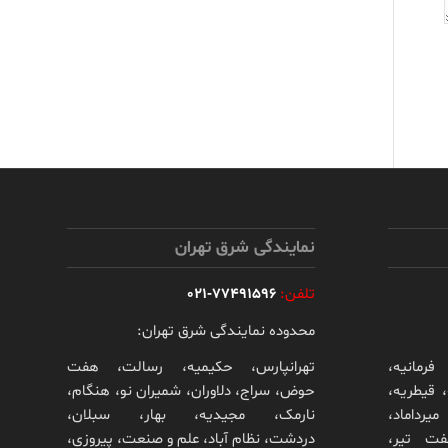
نمایندگی شرق تهران
تلفن:
77491596-021
محدوده نمایندگی شرق تهران:
فرمانیه،
تهرانپارس، حکیمیه، رسالت، هفت
 قیطریه،
حوض، سراج، دلاوران، شمیران نو، هنگام،
یرداماد،
نارمک، مجیدیه، بهار، سبلان،
فت تیر،
دردشت، نظام آباد، علم و صنعت، پیروزی،