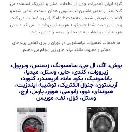
گروه ایران تعمیرات چون از قطعات اصلی و فابریک استفاده می
کند بعد از تعمیر ماشین لباسشویی همان قسمت تعمیر شده و
قطعات تعویض شده را به مدت ۶ ماه گارانتی و ضمانت می کند.
و در این مدت شما هیچگونه هزینه ای پرداخت نمی کنید حتی
هزینه ایاب و ذهاب به عهده ایران تعمیرات می باشد.
ما خدمات تعمیرات لباسشویی در تهران را برای تمامی برندهای
معتبر و معروف مانند برند های زیر انجام می دهیم.
بوش
، آاگ، ال جی، سامسونگ، زیمنس، ویرپول،
زیرووات، کندی، حایر، وستل، میدیا،
پاناسونیک، بکو، مابه، فریجیدر، کنوود،
آریستون، جنرال الکتریک، توشیبا، ایندزیت،
هیوندای، دوو، زانوسی، هوور، پارس، ارج،
وستل، کرال
، نف، موریس