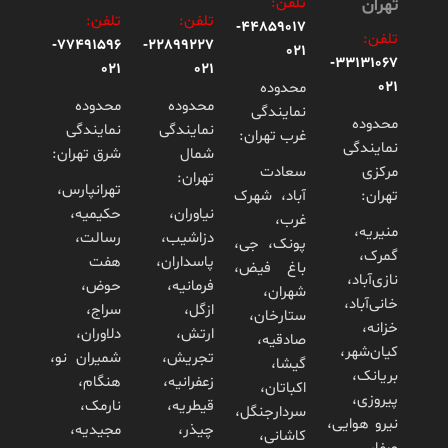
تلفن:
تهران
تلفن:
تلفن:
44859017-
تلفن:
77491596-
22899227-
021
33131067-
021
021
021
محدوده
محدوده
محدوده
نمایندگی
محدوده
نمایندگی
نمایندگی
غرب تهران:
نمایندگی
شمال
شرق تهران:
مرکزی
سعادت
تهران:
تهرانپارس،
تهران:
آباد، شهرک
نیاوران،
حکیمیه،
غرب،
منیریه،
دزاشیب،
رسالت،
پونک، جی،
گمرک،
پاسداران،
هفت
باغ فیض،
نازی‌آباد،
فرمانیه،
حوض،
شهران،
خانی‌آباد،
ازگل،
سراج،
ستارخان،
خزانه،
ارتش،
دلاوران،
صادقیه،
کیان‌شهر،
تجریش،
شمیران نو،
گیشا،
بریانک،
زعفرانیه،
هنگام،
اکباتان،
پیروزی،
قیطریه،
نارمک،
سردارجنگل،
نیرو هوایی،
چیذر،
مجیدیه،
کاشانی،