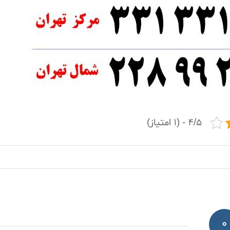
۴/۵ - (۱ امتیاز)
0