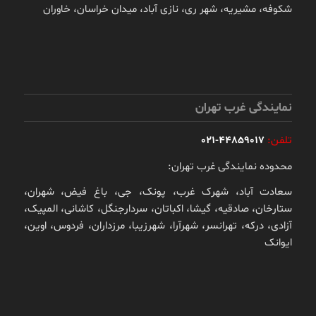
شکوفه، مشیریه، شهر ری، نازی آباد، میدان خراسان، خاوران
نمایندگی غرب تهران
تلفن:
44859017-021
محدوده نمایندگی غرب تهران:
سعادت آباد، شهرک غرب، پونک، جی، باغ فیض، شهران،
ستارخان، صادقیه، گیشا، اکباتان، سردارجنگل، کاشانی، المپیک،
آزادی، درکه، تهرانسر، شهرآرا، شهرزیبا، مرزداران، فردوس، اوین،
ایوانک