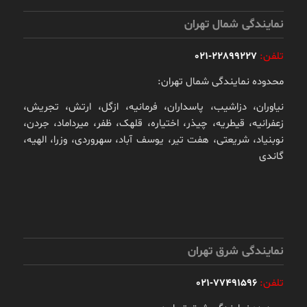
نمایندگی شمال تهران
تلفن:
22899227-021
محدوده نمایندگی شمال تهران:
نیاوران، دزاشیب، پاسداران، فرمانیه، ازگل، ارتش، تجریش،
زعفرانیه، قیطریه، چیذر، اختیاره، قلهک، ظفر، میرداماد، جردن،
نوبنیاد، شریعتی، هفت تیر، یوسف آباد، سهروردی، وزرا، الهیه،
گاندی
نمایندگی شرق تهران
تلفن:
77491596-021