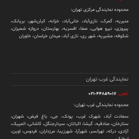
محدوده نمایندگی مرکزی تهران:
منیریه، گمرک، نازی‌آباد، خانی‌آباد، خزانه، کیان‌شهر، بریانک،
پیروزی، نیرو هوایی، صفا، افسریه، بهارستان، دروازه شمیران،
شکوفه، مشیریه، شهر ری، نازی آباد، میدان خراسان، خاوران
نمایندگی غرب تهران
تلفن:
44859017-021
محدوده نمایندگی غرب تهران:
سعادت آباد، شهرک غرب، پونک، جی، باغ فیض، شهران،
ستارخان، صادقیه، گیشا، اکباتان، سردارجنگل، کاشانی، المپیک،
آزادی، درکه، تهرانسر، شهرآرا، شهرزیبا، مرزداران، فردوس، اوین،
ایوانک