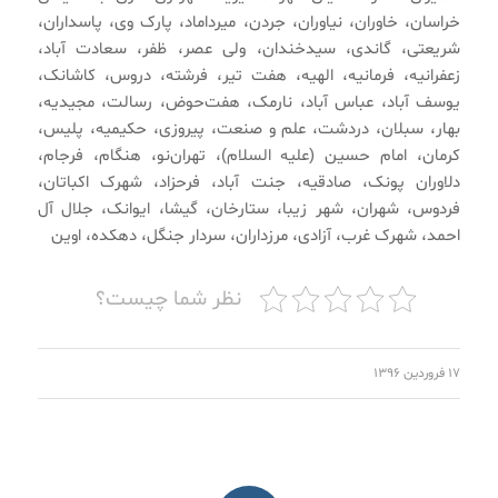
خراسان، خاوران، نیاوران، جردن، میرداماد، پارک وی، پاسداران،
شریعتی، گاندی، سیدخندان، ولی عصر، ظفر، سعادت آباد،
زعفرانیه، فرمانیه، الهیه، هفت تیر، فرشته، دروس، کاشانک،
یوسف آباد، عباس آباد، نارمک، هفت‌حوض، رسالت، مجیدیه،
بهار، سبلان، دردشت، علم و صنعت، پیروزی، حکیمیه، پلیس،
کرمان، امام حسین (علیه السلام)، تهران‌نو، هنگام، فرجام،
دلاوران پونک، صادقیه، جنت آباد، فرحزاد، شهرک اکباتان،
فردوس، شهران، شهر زیبا، ستارخان، گیشا، ایوانک، جلال آل
احمد، شهرک غرب، آزادی، مرزداران، سردار جنگل، دهکده، اوین
نظر شما چیست؟
۱۷ فروردین ۱۳۹۶