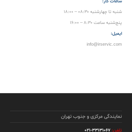
ساعات کار:
شنبه تا چهارشنبه ۰۸:۳۰ – ۱۸:۰۰
پنج‌شنبه ساعت ۸:۳۰ – ۱۶:۰۰
ایمیل:
info@irservic.com
نمایندگی مرکزی و جنوب تهران
تلفن:
33131067-021