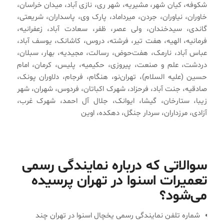
شکوفه، کیان شهر، مشیریه، شهر ری، نازی آباد، میدان خراسان،
خاوران، نیاوران، جردن، میرداماد، پارک وی، پاسداران، شریعتی،
گاندی، سیدخندان، ولی عصر، ظفر، سعادت آباد، زعفرانیه،
فرمانیه، الهیه، هفت تیر، فرشته، دروس، کاشانک، یوسف آباد،
عباس آباد، نارمک، هفت‌حوض، رسالت، مجیدیه، بهار، سبلان،
دردشت، علم و صنعت، پیروزی، حکیمیه، پلیس، کرمان، امام
حسین (علیه السلام)، تهران‌نو، هنگام، فرجام، دلاوران پونک،
صادقیه، جنت آباد، فرحزاد، شهرک اکباتان، فردوس، شهران، شهر
زیبا، ستارخان، گیشا، ایوانک، جلال آل احمد، شهرک غرب،
آزادی، مرزداران، سردار جنگل، دهکده، اوین
سوالاتی که درباره نمایندگی رسمی
تعمیرات اسنوا در تهران پرسیده
می‌شود؟
شماره تلفن نمایندگی رسمی یخچال اسنوا در تهران چند