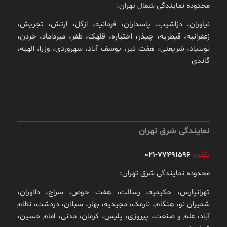
محدوده نمایندگی شمال تهران:
نیاوران، دزاشیب، پاسداران، فرمانیه، ازگل، ارتش، تجریش،
زعفرانیه، قیطریه، چیذر، اختیاره، قلهک، ظفر، میرداماد، جردن،
نوبنیاد، شریعتی، هفت تیر، یوسف آباد، سهروردی، وزرا، الهیه،
گاندی
نمایندگی شرق تهران
تلفن:
77491596-021
محدوده نمایندگی شرق تهران:
تهرانپارس، حکیمیه، رسالت، هفت حوض، سراج، دلاوران،
شمیران نو، هنگام، نارمک، مجیدیه، بهار، سبلان، دردشت، نظام
آباد، علم و صنعت، پیروزی، پلیس، کرمان، مدنی، امام حسین،