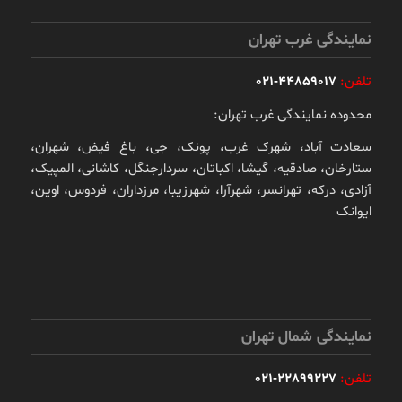
نمایندگی غرب تهران
تلفن:
44859017-021
محدوده نمایندگی غرب تهران:
سعادت آباد، شهرک غرب، پونک، جی، باغ فیض، شهران،
ستارخان، صادقیه، گیشا، اکباتان، سردارجنگل، کاشانی، المپیک،
آزادی، درکه، تهرانسر، شهرآرا، شهرزیبا، مرزداران، فردوس، اوین،
ایوانک
نمایندگی شمال تهران
تلفن:
22899227-021