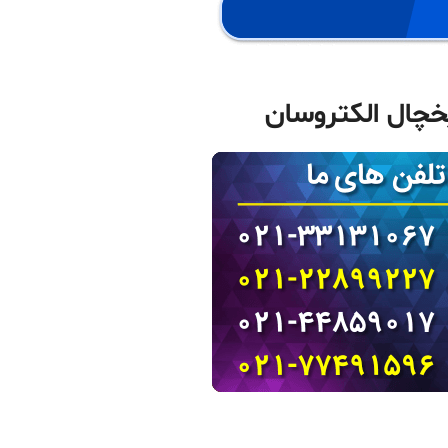
خچال الکتروسان