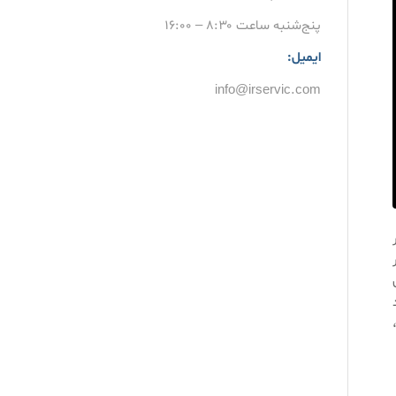
پنج‌شنبه ساعت ۸:۳۰ – ۱۶:۰۰
ایمیل:
info@irservic.com