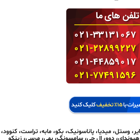
ر، وستل، میدیا، پاناسونیک، بکو، مابه، تراست، کنوود،
 هیوندای، دوو، ال جی، سامسونگ، بهی، مرسی، زینکو