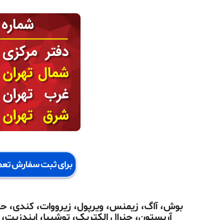
بوش، آاگ، زیمنس، ویرپول، زیرووات، کندی، حای
آریستون، جنرال الکتریک، توشیبا، ایندزیت،