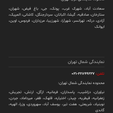
سعادت آباد، شهرک غرب، پونک، جی، باغ فیض، شهران،
ستارخان، صادقیه، گیشا، اکباتان، سردارجنگل، کاشانی، المپیک،
آزادی، درکه، تهرانسر، شهرآرا، شهرزیبا، مرزداران، فردوس، اوین،
ایوانک
نمایندگی شمال تهران
تلفن:
22899227-021
محدوده نمایندگی شمال تهران:
نیاوران، دزاشیب، پاسداران، فرمانیه، ازگل، ارتش، تجریش،
زعفرانیه، قیطریه، چیذر، اختیاره، قلهک، ظفر، میرداماد، جردن،
نوبنیاد، شریعتی، هفت تیر، یوسف آباد، سهروردی، وزرا، الهیه،
گاندی