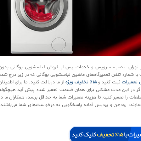
دگی مجاز تعمیر ماشین لباسشویی بوگاتی BUGATTI در تهران. نصب، سرویس و خدمات پس از فروش لباسشویی بوگاتی بدو
با شماره تلفن تعمیرگاه‌های ماشین لباسشویی بوگاتی که در زیر درج شده
 تعمیرات
ثبت کنید و
۱۵٪ تخفیف ویژه
از ما دریافت کنید. ما برای اطمینان
اه ضمانت می‌باشد یعنی اگر در این مدت مشکلی برای همان قسمت تعمیر شده پیش آید هیچگونه
عات را تعمیر کنیم تا هزینه تعمیرات شما به حداقل برسد، همکاران ما در
 بوگاتی BUGATTI در تهران، کرج، دماوند، رودهن و پردیس آماده پاسخگویی به درخواست‌های شما می‌باشند.