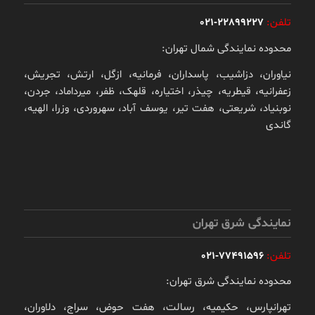
تلفن:
22899227-021
محدوده نمایندگی شمال تهران:
نیاوران، دزاشیب، پاسداران، فرمانیه، ازگل، ارتش، تجریش،
زعفرانیه، قیطریه، چیذر، اختیاره، قلهک، ظفر، میرداماد، جردن،
نوبنیاد، شریعتی، هفت تیر، یوسف آباد، سهروردی، وزرا، الهیه،
گاندی
نمایندگی شرق تهران
تلفن:
77491596-021
محدوده نمایندگی شرق تهران:
تهرانپارس، حکیمیه، رسالت، هفت حوض، سراج، دلاوران،