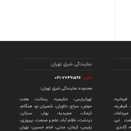
نمایندگی شرق تهران
تلفن:
77491596-021
محدوده نمایندگی شرق تهران:
فرمانیه،
تهرانپارس، حکیمیه، رسالت، هفت
 قیطریه،
حوض، سراج، دلاوران، شمیران نو، هنگام،
یرداماد،
نارمک، مجیدیه، بهار، سبلان،
فت تیر،
دردشت، نظام آباد، علم و صنعت، پیروزی،
ه، گاندی
پلیس، کرمان، مدنی، امام حسین، تهران