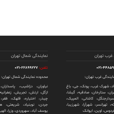
 غرب تهران
نمایندگی شمال تهران
44859017
تلفن:
22899227-021
ایندگی غرب تهران:
محدوده نمایندگی شمال تهران:
د، شهرک غرب، پونک، جی، باغ
نیاوران، دزاشیب، پاسداران، 
ن، ستارخان، صادقیه، گیشا،
ازگل، ارتش، تجریش، زعفرانیه،
سردارجنگل، کاشانی، المپیک،
چیذر، اختیاره، قلهک، ظفر، م
ه، تهرانسر، شهرآرا، شهرزیبا،
جردن، نوبنیاد، شریعتی، ه
فردوس، اوین، ایوانک
یوسف آباد، سهروردی، وزرا، الهی