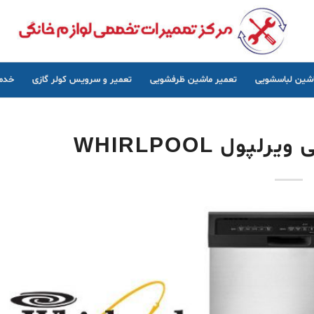
اشین لباسشویی
تعمیر ماشین ظرفشویی
تعمیر و سرویس کولر گازی
خدما
ول WHIRLPOOL