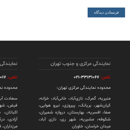
نمایندگی مرکزی و جنوب تهران
نمایندگی
تلفن:
33131067-021
تلفن:
-021
محدوده نمایندگی مرکزی تهران:
محدوده نم
منیریه، گمرک، نازی‌آباد، خانی‌آباد، خزانه،
سعادت آبا
کیان‌شهر، بریانک، پیروزی، نیرو هوایی،
فیض، شهرا
صفا، افسریه، بهارستان، دروازه شمیران،
اکباتان، 
شکوفه، مشیریه، شهر ری، نازی آباد،
آزادی، درک
میدان خراسان، خاوران
مرزداران، 